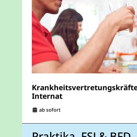
Krankheitsvertretungskräfte
Internat
Eintrittsdatum:
ab sofort
Praktika, FSJ & BFD