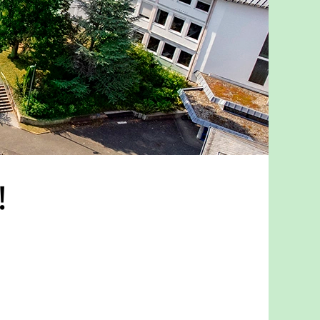
!
 Fenster