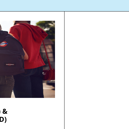
) &
D)