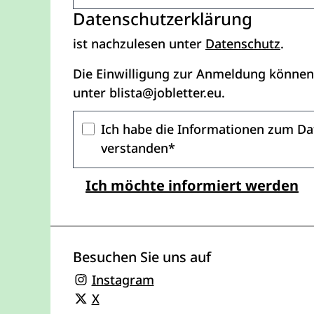
Datenschutzerklärung
- Öff
ist nachzulesen unter
Datenschutz
.
Die Einwilligung zur Anmeldung können 
unter
blista@jobletter.eu
.
Ich habe die Informationen zum Da
verstanden*
Ich möchte informiert werden
Besuchen Sie uns auf
- Öffnet sich in einem neu
Instagram
- Öffnet sich in einem neuen Fenste
X