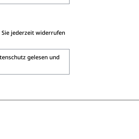
net sich in einem neuen Fenster
Sie jederzeit widerrufen
tenschutz gelesen und
en Fenster
r