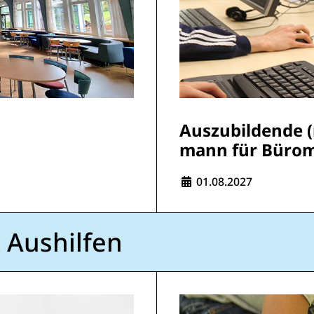
Auszubildende 
mann für Büro
Eintrittsdatum:
01.08.2027
 Aushilfen