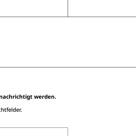
net sich in einem neuen Fenster
enachrichtigt werden.
htfelder.